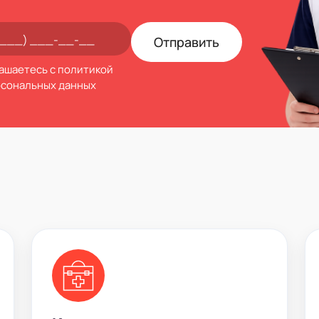
лашаетесь с
политикой
рсональных данных