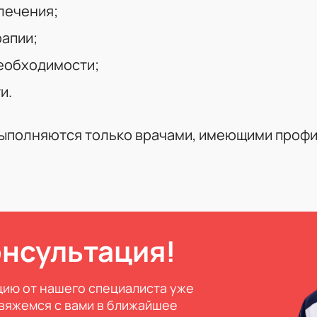
лечения;
рапии;
необходимости;
и.
ыполняются только врачами, имеющими профи
онсультация!
ию от нашего специалиста уже
свяжемся с вами в ближайшее